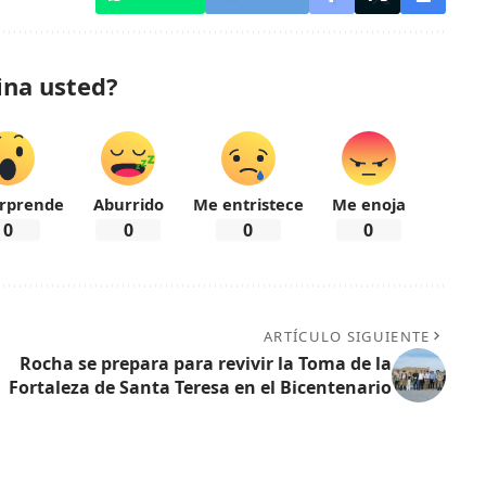
ina usted?
rprende
Aburrido
Me entristece
Me enoja
0
0
0
0
ARTÍCULO SIGUIENTE
Rocha se prepara para revivir la Toma de la
Fortaleza de Santa Teresa en el Bicentenario