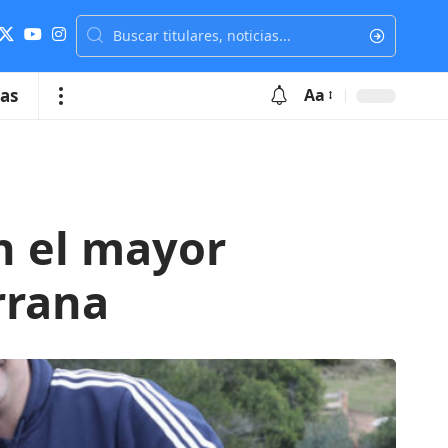
ias
Aa
n el mayor
rrana