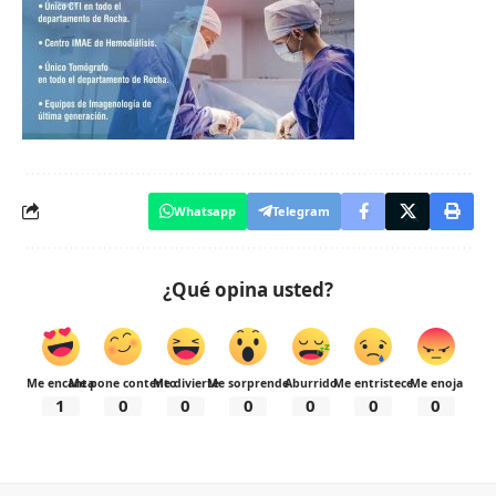
Whatsapp
Telegram
¿Qué opina usted?
Me encanta
Me pone contento
Me divierte
Me sorprende
Aburrido
Me entristece
Me enoja
1
0
0
0
0
0
0