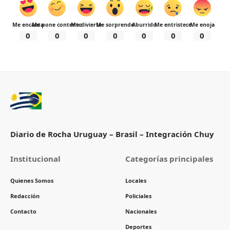
Me encanta
Me pone contento
Me divierte
Me sorprende
Aburrido
Me entristece
Me enoja
0
0
0
0
0
0
0
Diario de Rocha Uruguay – Brasil – Integración Chuy
Institucional
Categorías principales
Quienes Somos
Locales
Redacción
Policiales
Contacto
Nacionales
Deportes