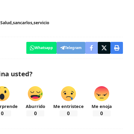
Salud
sancarlos
servicio
Whatsapp
Telegram
ina usted?
rprende
Aburrido
Me entristece
Me enoja
0
0
0
0