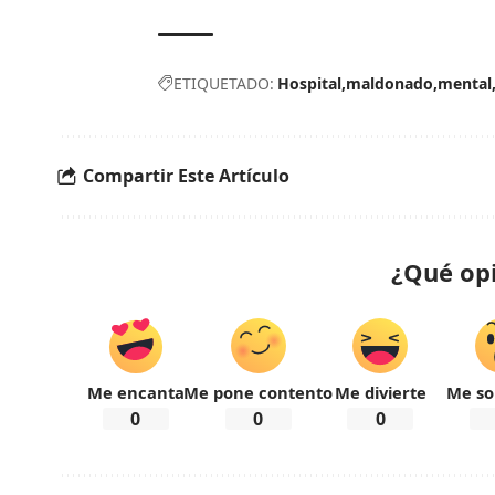
ETIQUETADO:
Hospital
maldonado
mental
Compartir Este Artículo
¿Qué op
Me encanta
Me pone contento
Me divierte
Me so
0
0
0