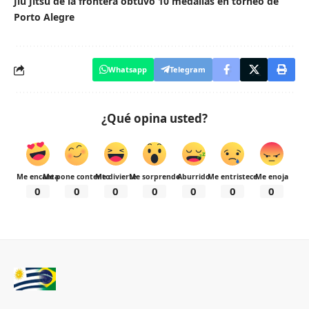
Jiu Jitsu de la frontera obtuvo 10 medallas en torneo de
Porto Alegre
Whatsapp
Telegram
¿Qué opina usted?
Me encanta
Me pone contento
Me divierte
Me sorprende
Aburrido
Me entristece
Me enoja
0
0
0
0
0
0
0