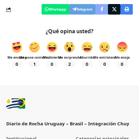
Whatsapp
Telegram
¿Qué opina usted?
Me encanta
Me pone contento
Me divierte
Me sorprende
Aburrido
Me entristece
Me enoja
0
1
0
2
0
0
0
Diario de Rocha Uruguay – Brasil – Integración Chuy
Institucional
Categorías principales