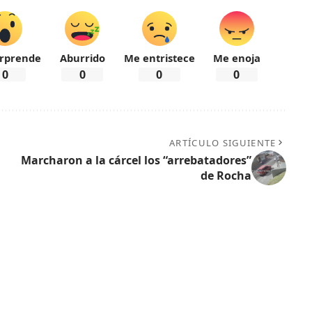
rprende
Aburrido
Me entristece
Me enoja
0
0
0
0
ARTÍCULO SIGUIENTE
Marcharon a la cárcel los “arrebatadores”
de Rocha