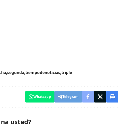
cha
segunda
tiempodenoticias
triple
Whatsapp
Telegram
ina usted?