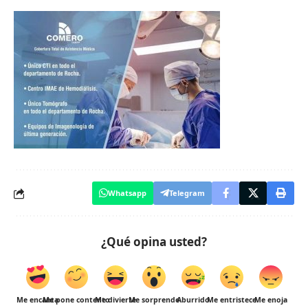
Whatsapp
Telegram
¿Qué opina usted?
Me encanta
Me pone contento
Me divierte
Me sorprende
Aburrido
Me entristece
Me enoja